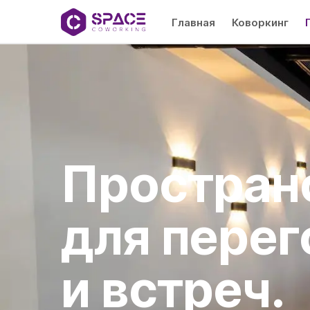
Главная
Коворкинг
Простран
для перег
и встреч.