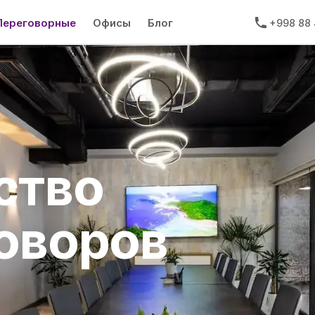
Переговорные
Офисы
Блог
+998 88 
ство
оворов